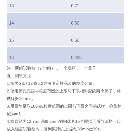
13
0.71
14
0.60
15
0.50
16
0.425
注：两组试验筛（7个/组），一个底座，一个盖子
五、测试方法
1.按照GB/T12496.2方法测定样品炭的粒度分布。
2.使用筛孔孔径与粒度范围的上限与下限相对应的两个筛子，将
试样振10 min。
3.用量简量取100mL粒度范围的上限与下限之间的试样，称量并
记为m1。
4.将直径为12.7mm和9.5mm的钢球各15个擦拭干后与试样一起
放入强度试验盘内，装到振筛机上,振动30min士30s。