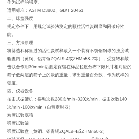
作为试样的强度。
适用标准：ASTM D3802、GB/T 20451
二、球盘强度
规定条件下，用规定试验法测定的颗粒活性炭耐磨和附破碎性
能。
三、方法原理
将筛选和称量过的活性炭试样放入一个装有不锈钢钢球的强度试
验盘内（黄铜、铝青铜ZQAL9-4或ZHMn58-2等），受旋转和敲
击联合作用30mmin后测定保留在样品粒度分布下限尺寸相对应的
筛子低两层的筛子上的炭的重量，求出重量百分数，作为试样的
强度。
四、仪器设备
拍击式振筛机：摇动次数280次/min~320次/min，振击次数140
次/min~160次/min（自带定时器）
粒度试验底筛
强度试验筛
强度试验盘（黄铜、铝青铜ZQAL9-4或ZHMn58-2）