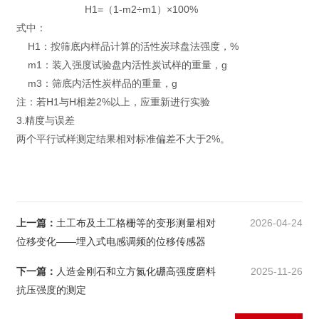
H1=（1-m2÷m1）×100%
式中：
H1：按筛底内样品计算的活性炭球盘法强度，%
m1：装入强度试验盘内活性炭试样的重量，g
m3：筛底内活性炭样品的重量，g
注：若H1与H相差2%以上，应重新进行实验
3.精度与误差
两个平行试样测定结果相对标准偏差不大于2%。
上一篇：
土工布及土工格栅等的变形测量相对
2026-04-24
位移变化——埋入式电感调频的位移传感器
下一篇：
人造金刚石和立方氮化硼高强度磨料
2025-11-26
抗压强度的测定