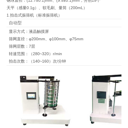
钢球直径：(12.7±0.1)mm、(9.5±0.1)mm，分别15个
天平（感量0.1g）、软毛刷、量筒（200mL）
1.拍击式振筛机（标准振筛机）
自动型
显示方式：液晶触摸屏
筛网直径：φ200mm、φ100mm、φ75mm
筛网层数：7层
转速范围：（280~320）r/min
拍击次数：（140~160）次/分钟