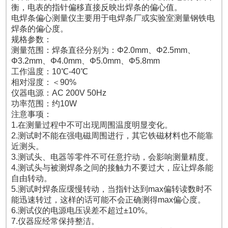
衡，电表的指针偏移直接反映出焊条的偏心值。
电焊条偏心测量仪主要用于电焊条厂或实验室测量钢铁电
焊条的偏心度。
规格参数：
测量范围：焊条直径分别为：Φ2.0mm、Φ2.5mm、
Φ3.2mm、Φ4.0mm、Φ5.0mm、Φ5.8mm
工作温度：10℃-40℃
相对湿度：＜90%
仪器电源：AC 200V 50Hz
功率范围：约10W
注意事项：
1.在测量过程中不可出现周围温度明显变化。
2.测试时不能在强电磁周围进行，其它铁磁材料也不能靠
近测头。
3.测试头、电器等零件不可任意拧动，会影响测量精度。
4.测试头与被测焊条之间的接触力不要过大，应让焊条能
自由转动。
5.测试时焊条应缓慢转动，当指针达到max偏转读数时不
能迅速转过，这样的话可能不会正确测得max偏心度。
6.测试仪的电源电压误差不超过±10%。
7.仪器应经常保持整洁。