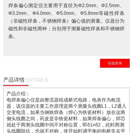
焊条偏心测定仪主要用于直径为Φ2.0mm、Φ2.5mm、
Φ3.2mm、Φ4.0mm、Φ5.0mm、Φ5.8mm等磁性焊条
（非磁性焊条，不锈钢焊条）偏心值的测量。仪器分为
磁性和非磁性两种；分别用于测量磁性焊条和不锈钢焊
条。
在线咨询
产品详情
DETAILS
产品介绍：
电焊条偏心仪是由整流器组成桥式电路，电表作为检流
器，该仪器的主要工作原理是两个测量头线圈L1，L2通入
交变电流，如果当钢铁焊条（焊心为铁瓷材料）放在这两
侧头线圈之间，药皮是非铁瓷材料，如果焊条偏心，焊芯
就处于两测头线圈中间不对称位置，即δ1≠δ2，此时两测
头线圈阻抗，也就不对称，使开始时调平衡的电桥失去平